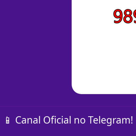
📱 Canal Oficial no Telegram!