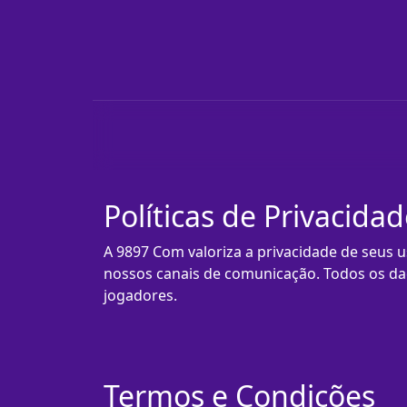
Políticas de Privacida
A 9897 Com valoriza a privacidade de seus
nossos canais de comunicação. Todos os dad
jogadores.
Termos e Condições