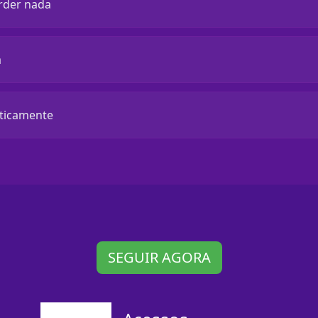
erder nada
a
aticamente
SEGUIR AGORA