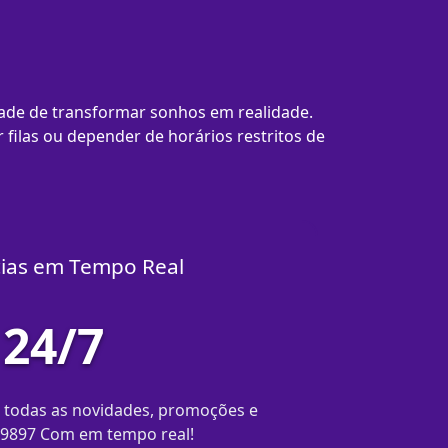
idade de transformar sonhos em realidade.
 filas ou depender de horários restritos de
cias em Tempo Real
24/7
e todas as novidades, promoções e
 9897 Com em tempo real!