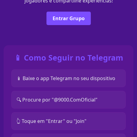
jogadores e compartilhe experiências!
Entrar Grupo
📱 Como Seguir no Telegram
📱 Baixe o app Telegram no seu dispositivo
🔍 Procure por "@9000.ComOficial"
👆 Toque em "Entrar" ou "Join"