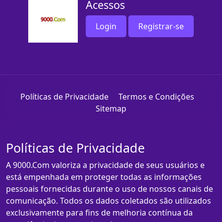
Acessos
Login
Registrar-se
Políticas de Privacidade
Termos e Condições
Sitemap
Políticas de Privacidade
A 9000.Com valoriza a privacidade de seus usuários e
está empenhada em proteger todas as informações
pessoais fornecidas durante o uso de nossos canais de
comunicação. Todos os dados coletados são utilizados
exclusivamente para fins de melhoria contínua da