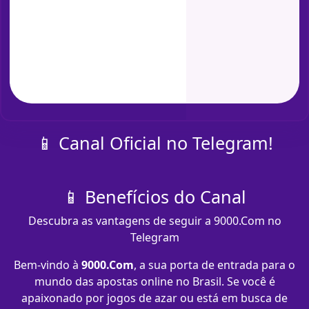
📱 Canal Oficial no Telegram!
📱 Benefícios do Canal
Descubra as vantagens de seguir a 9000.Com no
Telegram
Bem-vindo à
9000.Com
, a sua porta de entrada para o
mundo das apostas online no Brasil. Se você é
apaixonado por jogos de azar ou está em busca de