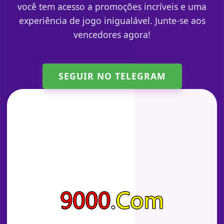
você tem acesso a promoções incríveis e uma
experiência de jogo inigualável. Junte-se aos
vencedores agora!
SEGUIR NO TELEGRAM