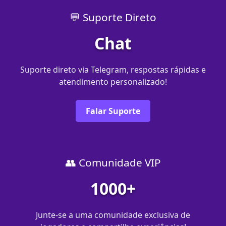
💬 Suporte Direto
Chat
Suporte direto via Telegram, respostas rápidas e
atendimento personalizado!
Falar Suporte
👥 Comunidade VIP
1000+
Junte-se a uma comunidade exclusiva de