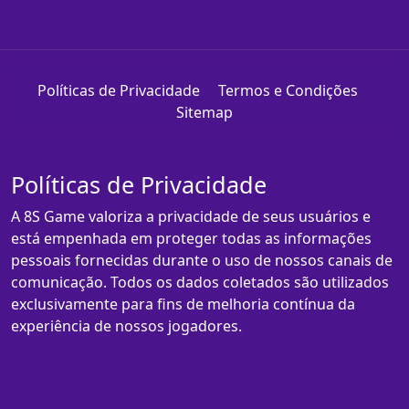
Políticas de Privacidade
Termos e Condições
Sitemap
Políticas de Privacidade
A 8S Game valoriza a privacidade de seus usuários e
está empenhada em proteger todas as informações
pessoais fornecidas durante o uso de nossos canais de
comunicação. Todos os dados coletados são utilizados
exclusivamente para fins de melhoria contínua da
experiência de nossos jogadores.