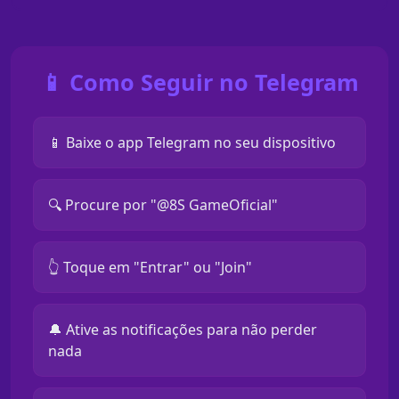
📱 Como Seguir no Telegram
📱 Baixe o app Telegram no seu dispositivo
🔍 Procure por "@8S GameOficial"
👆 Toque em "Entrar" ou "Join"
🔔 Ative as notificações para não perder
nada