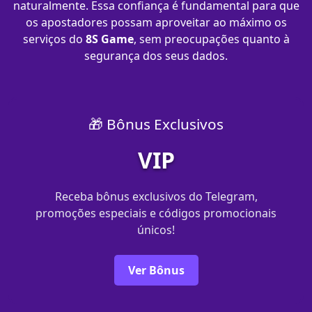
naturalmente. Essa confiança é fundamental para que
os apostadores possam aproveitar ao máximo os
serviços do
8S Game
, sem preocupações quanto à
segurança dos seus dados.
🎁 Bônus Exclusivos
VIP
Receba bônus exclusivos do Telegram,
promoções especiais e códigos promocionais
únicos!
Ver Bônus