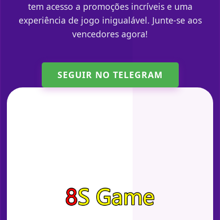
tem acesso a promoções incríveis e uma
experiência de jogo inigualável. Junte-se aos
vencedores agora!
SEGUIR NO TELEGRAM