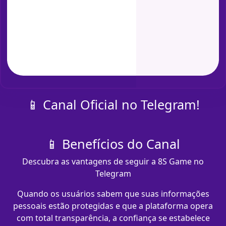
📱 Canal Oficial no Telegram!
📱 Benefícios do Canal
Descubra as vantagens de seguir a 8S Game no
Telegram
Quando os usuários sabem que suas informações
pessoais estão protegidas e que a plataforma opera
com total transparência, a confiança se estabelece