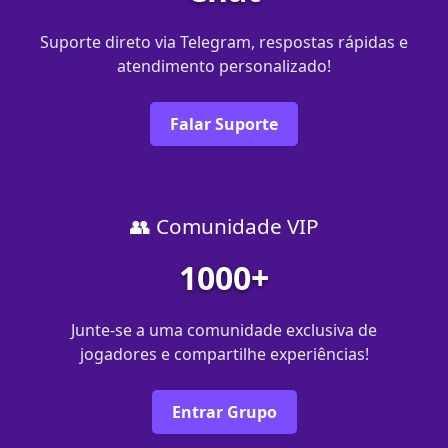
Suporte direto via Telegram, respostas rápidas e
atendimento personalizado!
Falar Suporte
👥 Comunidade VIP
1000+
Junte-se a uma comunidade exclusiva de
jogadores e compartilhe experiências!
Entrar Grupo