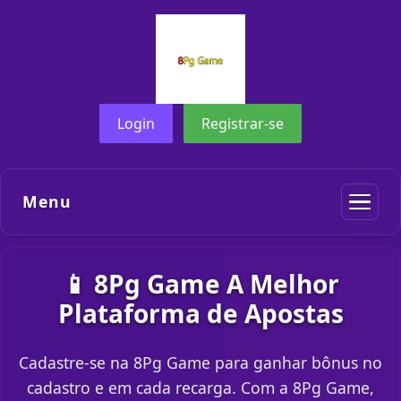
Login
Registrar-se
Menu
📱 8Pg Game A Melhor
Plataforma de Apostas
Cadastre-se na 8Pg Game para ganhar bônus no
cadastro e em cada recarga. Com a 8Pg Game,