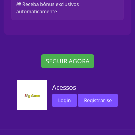
🎁 Receba bônus exclusivos
automaticamente
SEGUIR AGORA
Acessos
Login
Registrar-se