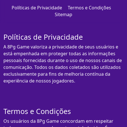
Políticas de Privacidade
Termos e Condições
Sitemap
Políticas de Privacidade
A 8Pg Game valoriza a privacidade de seus usuários e
está empenhada em proteger todas as informações
pessoais fornecidas durante o uso de nossos canais de
comunicação. Todos os dados coletados são utilizados
exclusivamente para fins de melhoria contínua da
experiência de nossos jogadores.
Termos e Condições
Os usuários da 8Pg Game concordam em respeitar