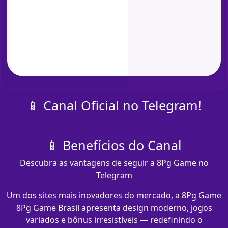
📱 Canal Oficial no Telegram!
📱 Benefícios do Canal
Descubra as vantagens de seguir a 8Pg Game no
Telegram
Um dos sites mais inovadores do mercado, a 8Pg Game
8Pg Game Brasil apresenta design moderno, jogos
variados e bônus irresistíveis — redefinindo o