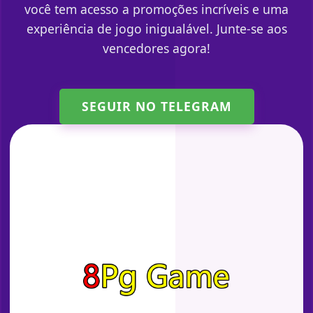
você tem acesso a promoções incríveis e uma
experiência de jogo inigualável. Junte-se aos
vencedores agora!
SEGUIR NO TELEGRAM