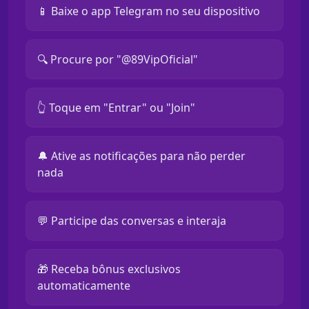
📱 Baixe o app Telegram no seu dispositivo
🔍 Procure por "@89VipOficial"
👆 Toque em "Entrar" ou "Join"
🔔 Ative as notificações para não perder
nada
💬 Participe das conversas e interaja
🎁 Receba bônus exclusivos
automaticamente