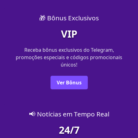
🎁 Bônus Exclusivos
VIP
Receba bônus exclusivos do Telegram,
promoções especiais e códigos promocionais
únicos!
Ver Bônus
📢 Notícias em Tempo Real
24/7