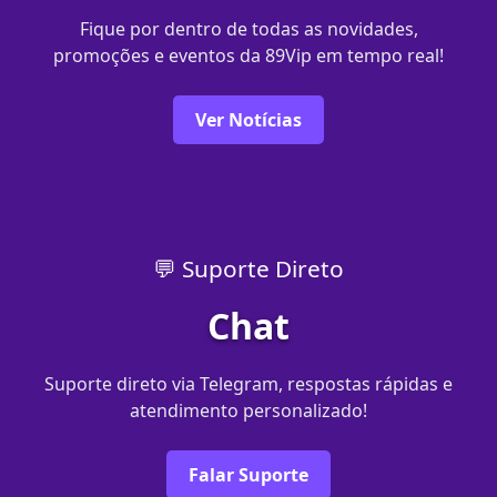
Fique por dentro de todas as novidades,
promoções e eventos da 89Vip em tempo real!
Ver Notícias
💬 Suporte Direto
Chat
Suporte direto via Telegram, respostas rápidas e
atendimento personalizado!
Falar Suporte