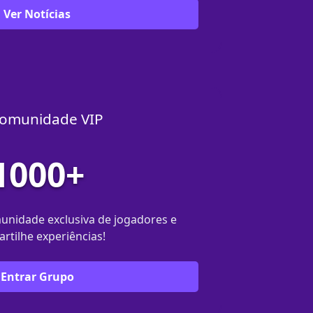
Ver Notícias
Comunidade VIP
1000+
unidade exclusiva de jogadores e
rtilhe experiências!
Entrar Grupo