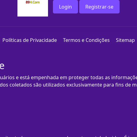
Login
Registrar-se
Políticas de Privacidade
Termos e Condições
Sitemap
de
usuários e está empenhada em proteger todas as informaçõe
os coletados são utilizados exclusivamente para fins de m