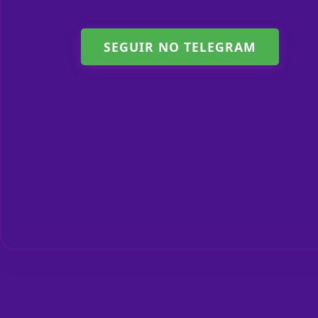
SEGUIR NO TELEGRAM