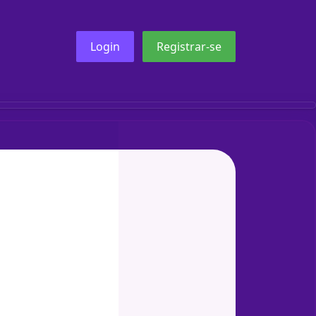
Login
Registrar-se