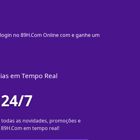
a login no 89H.Com Online com e ganhe um
cias em Tempo Real
24/7
e todas as novidades, promoções e
 89H.Com em tempo real!