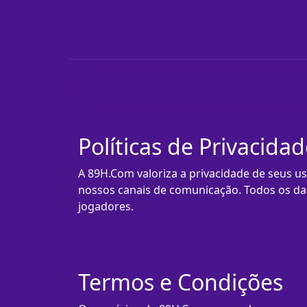
Políticas de Privacida
A 89H.Com valoriza a privacidade de seus 
nossos canais de comunicação. Todos os dad
jogadores.
Termos e Condições