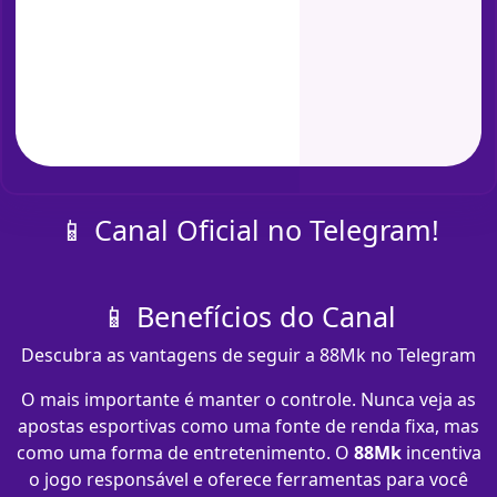
📱 Canal Oficial no Telegram!
📱 Benefícios do Canal
Descubra as vantagens de seguir a 88Mk no Telegram
O mais importante é manter o controle. Nunca veja as
apostas esportivas como uma fonte de renda fixa, mas
como uma forma de entretenimento. O
88Mk
incentiva
o jogo responsável e oferece ferramentas para você