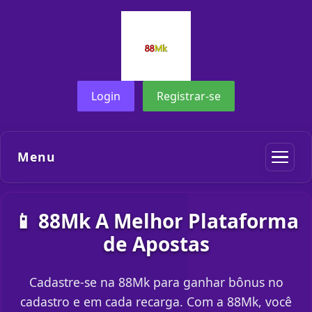
Login
Registrar-se
Menu
📱 88Mk A Melhor Plataforma
de Apostas
Cadastre-se na 88Mk para ganhar bônus no
cadastro e em cada recarga. Com a 88Mk, você