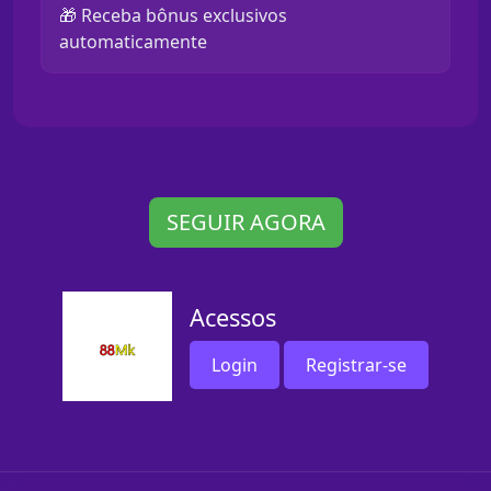
🎁 Receba bônus exclusivos
automaticamente
SEGUIR AGORA
Acessos
Login
Registrar-se