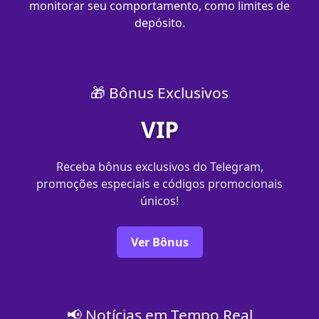
monitorar seu comportamento, como limites de
depósito.
🎁 Bônus Exclusivos
VIP
Receba bônus exclusivos do Telegram,
promoções especiais e códigos promocionais
únicos!
Ver Bônus
📢 Notícias em Tempo Real