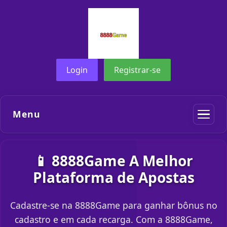
Login
Registrar-se
Menu
📱 8888Game A Melhor
Plataforma de Apostas
Cadastre-se na 8888Game para ganhar bônus no
cadastro e em cada recarga. Com a 8888Game,