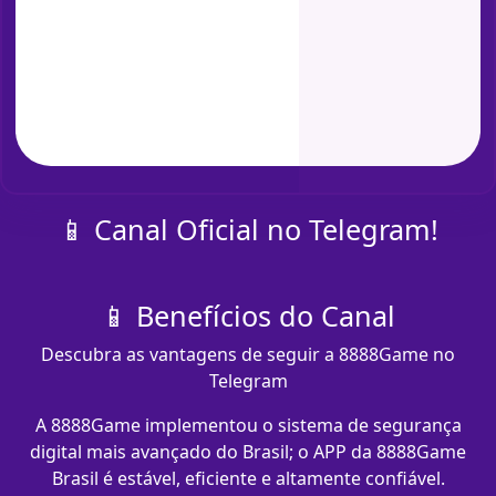
📱 Canal Oficial no Telegram!
📱 Benefícios do Canal
Descubra as vantagens de seguir a 8888Game no
Telegram
A 8888Game implementou o sistema de segurança
digital mais avançado do Brasil; o APP da 8888Game
Brasil é estável, eficiente e altamente confiável.