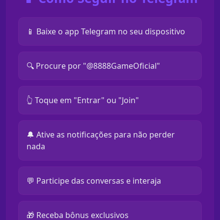
📱 Baixe o app Telegram no seu dispositivo
🔍 Procure por "@8888GameOficial"
👆 Toque em "Entrar" ou "Join"
🔔 Ative as notificações para não perder
nada
💬 Participe das conversas e interaja
🎁 Receba bônus exclusivos