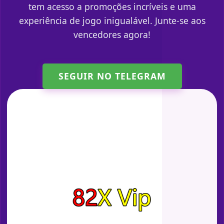
tem acesso a promoções incríveis e uma
experiência de jogo inigualável. Junte-se aos
vencedores agora!
SEGUIR NO TELEGRAM