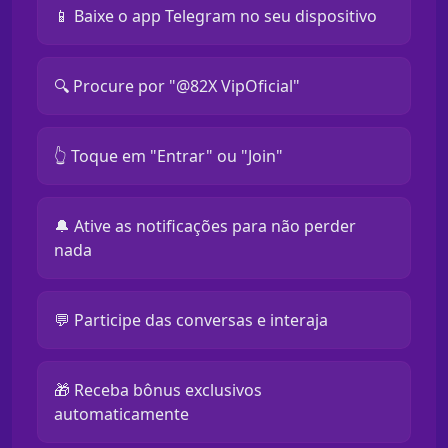
📱 Baixe o app Telegram no seu dispositivo
🔍 Procure por "@82X VipOficial"
👆 Toque em "Entrar" ou "Join"
🔔 Ative as notificações para não perder
nada
💬 Participe das conversas e interaja
🎁 Receba bônus exclusivos
automaticamente