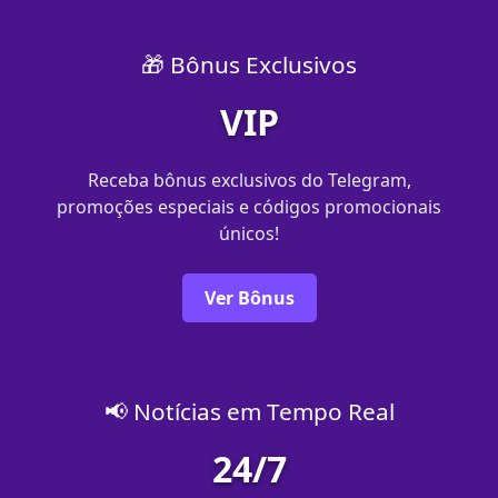
🎁 Bônus Exclusivos
VIP
Receba bônus exclusivos do Telegram,
promoções especiais e códigos promocionais
únicos!
Ver Bônus
📢 Notícias em Tempo Real
24/7