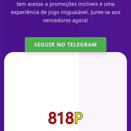
tem acesso a promoções incríveis e uma
experiência de jogo inigualável. Junte-se aos
vencedores agora!
SEGUIR NO TELEGRAM