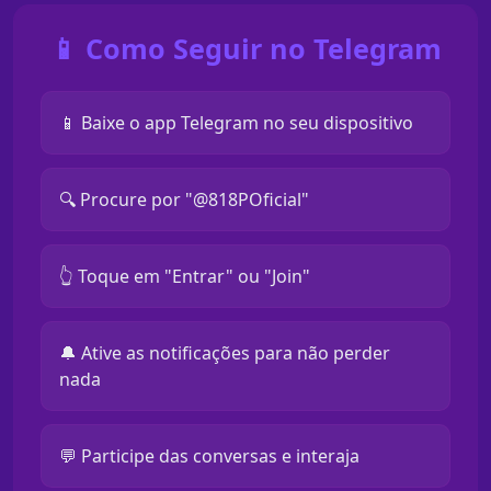
📱 Como Seguir no Telegram
📱 Baixe o app Telegram no seu dispositivo
🔍 Procure por "@818POficial"
👆 Toque em "Entrar" ou "Join"
🔔 Ative as notificações para não perder
nada
💬 Participe das conversas e interaja