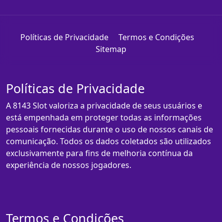
Políticas de Privacidade
Termos e Condições
Sitemap
Políticas de Privacidade
A 8143 Slot valoriza a privacidade de seus usuários e
está empenhada em proteger todas as informações
pessoais fornecidas durante o uso de nossos canais de
comunicação. Todos os dados coletados são utilizados
exclusivamente para fins de melhoria contínua da
experiência de nossos jogadores.
Termos e Condições