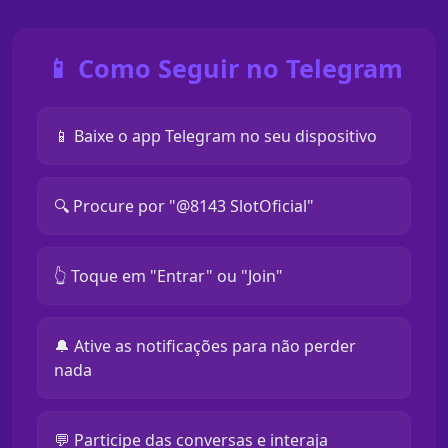
📱 Como Seguir no Telegram
📱 Baixe o app Telegram no seu dispositivo
🔍 Procure por "@8143 SlotOficial"
👆 Toque em "Entrar" ou "Join"
🔔 Ative as notificações para não perder
nada
💬 Participe das conversas e interaja