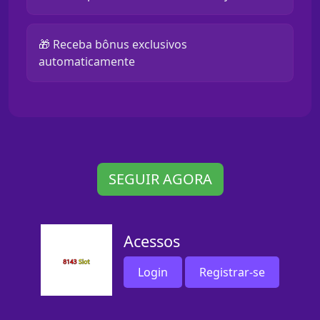
🎁 Receba bônus exclusivos
automaticamente
SEGUIR AGORA
Acessos
Login
Registrar-se