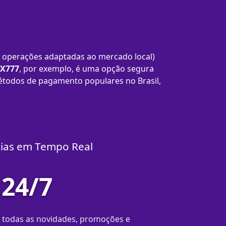
m operações adaptadas ao mercado local)
7X777
, por exemplo, é uma opção segura
étodos de pagamento populares no Brasil,
cias em Tempo Real
24/7
e todas as novidades, promoções e