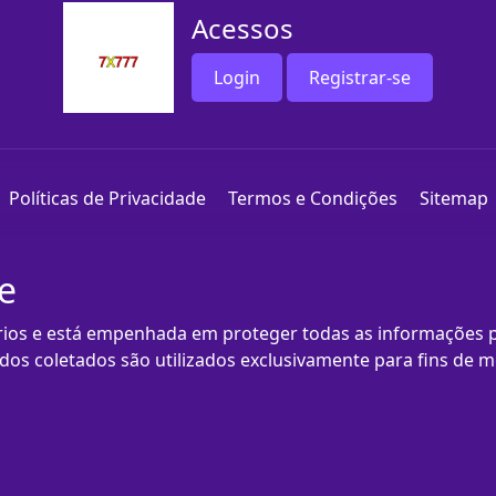
Acessos
Login
Registrar-se
Políticas de Privacidade
Termos e Condições
Sitemap
de
ários e está empenhada em proteger todas as informações 
os coletados são utilizados exclusivamente para fins de m