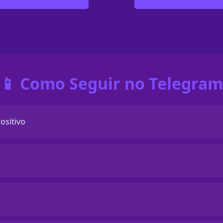
📱 Como Seguir no Telegram
ositivo