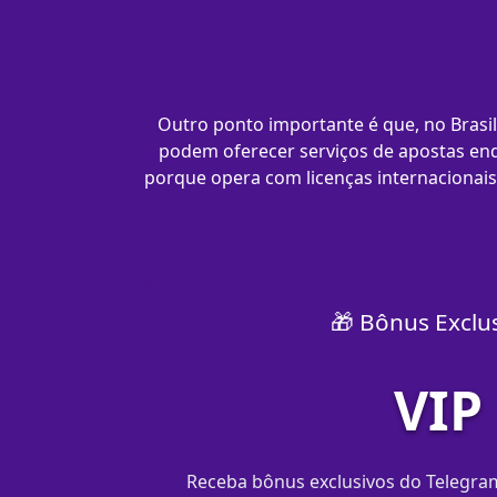
Outro ponto importante é que, no Brasi
podem oferecer serviços de apostas enqu
porque opera com licenças internacionai
🎁 Bônus Exclu
VIP
Receba bônus exclusivos do Telegra