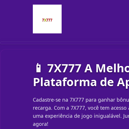
📱 7X777 A Melh
Plataforma de A
Cadastre-se na 7X777 para ganhar bônu
recarga. Com a 7X777, você tem acesso 
uma experiência de jogo inigualável. J
agora!