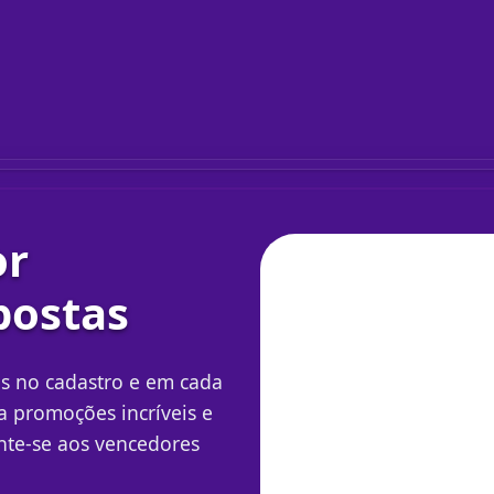
or
postas
s no cadastro e em cada
a promoções incríveis e
unte-se aos vencedores