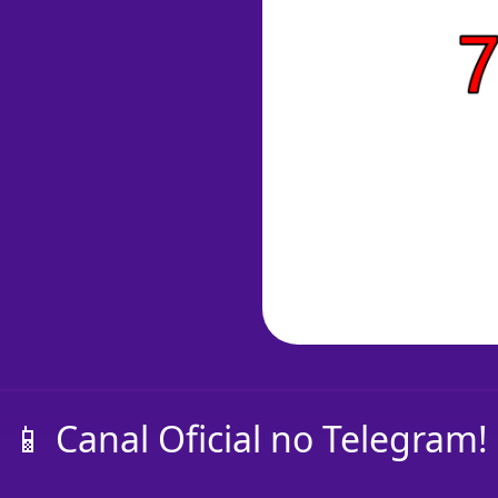
📱 Canal Oficial no Telegram!