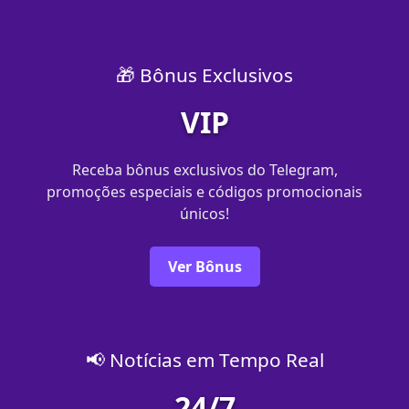
🎁 Bônus Exclusivos
VIP
Receba bônus exclusivos do Telegram,
promoções especiais e códigos promocionais
únicos!
Ver Bônus
📢 Notícias em Tempo Real
24/7