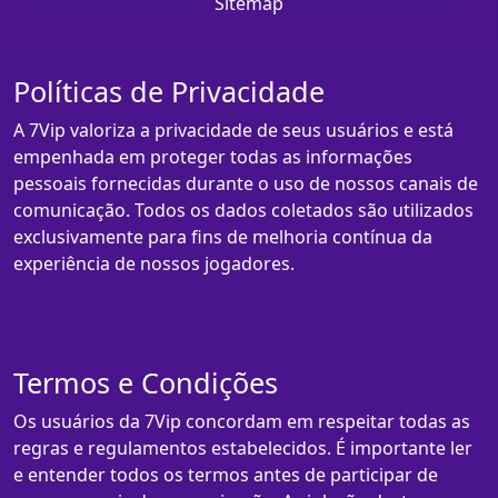
Sitemap
Políticas de Privacidade
A 7Vip valoriza a privacidade de seus usuários e está
empenhada em proteger todas as informações
pessoais fornecidas durante o uso de nossos canais de
comunicação. Todos os dados coletados são utilizados
exclusivamente para fins de melhoria contínua da
experiência de nossos jogadores.
Termos e Condições
Os usuários da 7Vip concordam em respeitar todas as
regras e regulamentos estabelecidos. É importante ler
e entender todos os termos antes de participar de