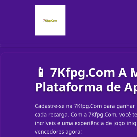
📱 7Kfpg.Com A 
Plataforma de A
Cadastre-se na 7Kfpg.Com para ganhar
cada recarga. Com a 7Kfpg.Com, você 
incríveis e uma experiência de jogo inig
vencedores agora!