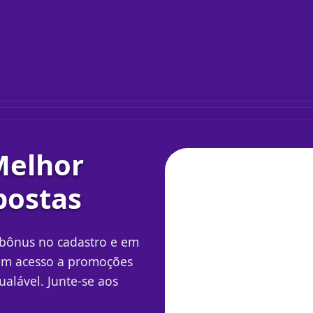
Melhor
postas
 bônus no cadastro e em
tem acesso a promoções
ualável. Junte-se aos