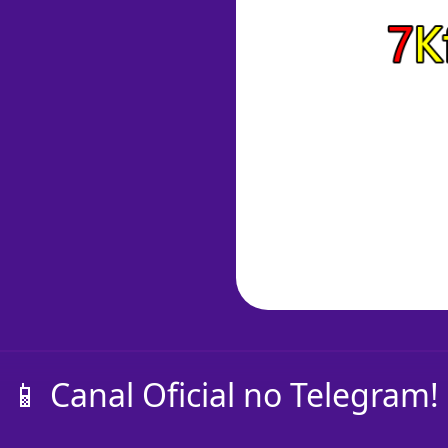
📱 Canal Oficial no Telegram!