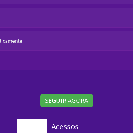
a
aticamente
SEGUIR AGORA
Acessos