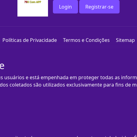
Login
Registrar-se
Políticas de Privacidade
Termos e Condições
Sitemap
de
eus usuários e está empenhada em proteger todas as inform
os coletados são utilizados exclusivamente para fins de m