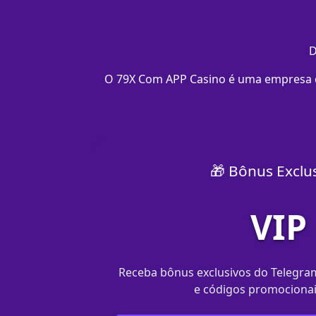
D
O 79X Com APP Casino é uma empresa d
🎁 Bônus Exclu
VIP
Receba bônus exclusivos do Telegra
e códigos promocionai