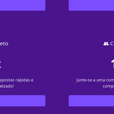
reto
👥 
t
espostas rápidas e
Junte-se a uma com
lizado!
compa
e