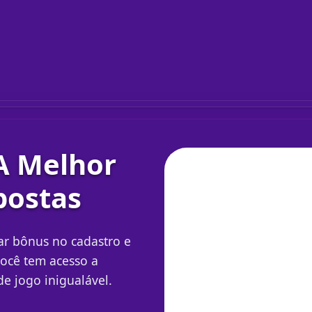
A Melhor
postas
r bônus no cadastro e
ocê tem acesso a
e jogo inigualável.