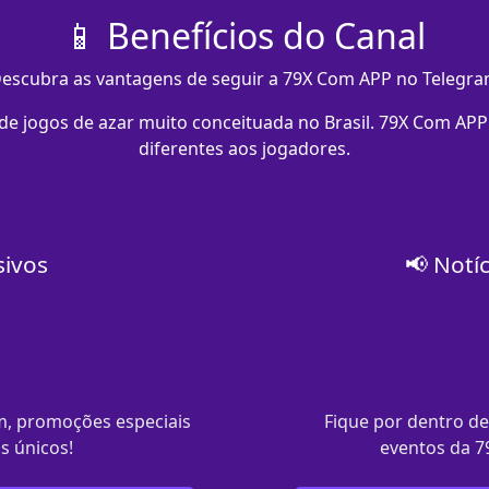
📱 Benefícios do Canal
escubra as vantagens de seguir a 79X Com APP no Telegr
e jogos de azar muito conceituada no Brasil. 79X Com AP
diferentes aos jogadores.
sivos
📢 Notí
m, promoções especiais
Fique por dentro d
s únicos!
eventos da 7