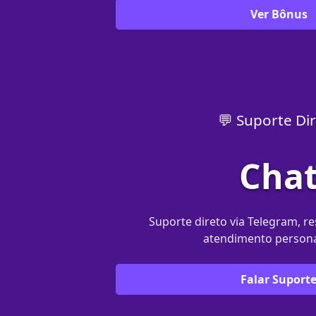
Ver Bônus
💬 Suporte Di
Cha
Suporte direto via Telegram, r
atendimento persona
Falar Suport