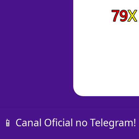
📱 Canal Oficial no Telegram!