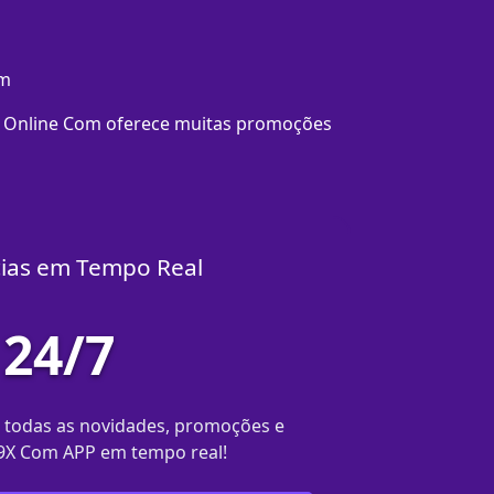
am
P Online Com oferece muitas promoções
cias em Tempo Real
24/7
e todas as novidades, promoções e
9X Com APP em tempo real!