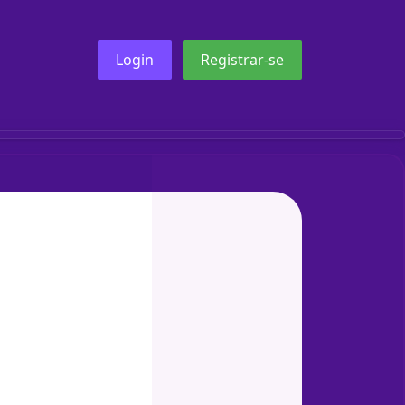
Login
Registrar-se