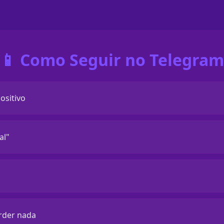
📱 Como Seguir no Telegram
ositivo
al"
erder nada