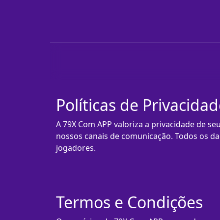
Políticas de Privacida
A 79X Com APP valoriza a privacidade de s
nossos canais de comunicação. Todos os dad
jogadores.
Termos e Condições