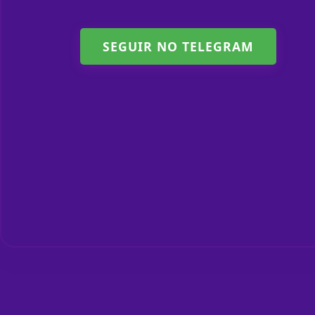
SEGUIR NO TELEGRAM