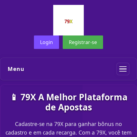
Login
Registrar-se
Menu
📱 79X A Melhor Plataforma
de Apostas
Cadastre-se na 79X para ganhar bônus no
cadastro e em cada recarga. Com a 79X, você tem