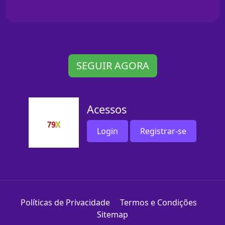
SEGUIR AGORA
Acessos
Login
Registrar-se
Políticas de Privacidade
Termos e Condições
Sitemap