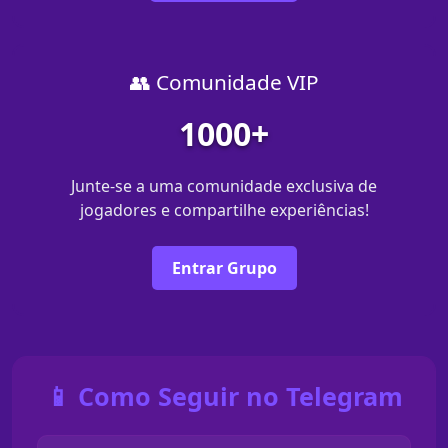
👥 Comunidade VIP
1000+
Junte-se a uma comunidade exclusiva de
jogadores e compartilhe experiências!
Entrar Grupo
📱 Como Seguir no Telegram