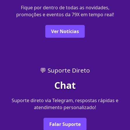
Fique por dentro de todas as novidades,
promoções e eventos da 79X em tempo real!
Ver Notícias
💬 Suporte Direto
Chat
Suporte direto via Telegram, respostas rápidas e
atendimento personalizado!
Falar Suporte