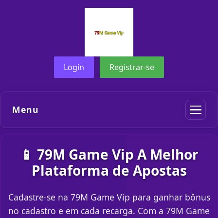
Login
Registrar-se
Menu
📱 79M Game Vip A Melhor
Plataforma de Apostas
Cadastre-se na 79M Game Vip para ganhar bônus
no cadastro e em cada recarga. Com a 79M Game