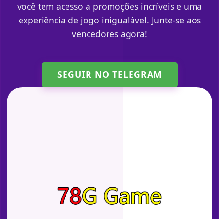
você tem acesso a promoções incríveis e uma
experiência de jogo inigualável. Junte-se aos
vencedores agora!
SEGUIR NO TELEGRAM