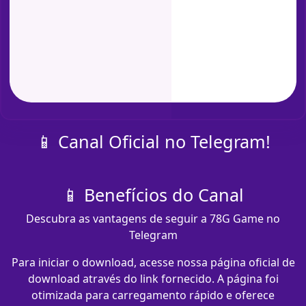
📱 Canal Oficial no Telegram!
📱 Benefícios do Canal
Descubra as vantagens de seguir a 78G Game no
Telegram
Para iniciar o download, acesse nossa página oficial de
download através do link fornecido. A página foi
otimizada para carregamento rápido e oferece