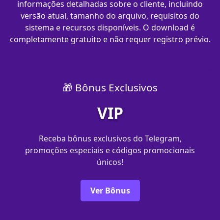
informações detalhadas sobre o cliente, incluindo
versão atual, tamanho do arquivo, requisitos do
sistema e recursos disponíveis. O download é
completamente gratuito e não requer registro prévio.
🎁 Bônus Exclusivos
VIP
Receba bônus exclusivos do Telegram,
promoções especiais e códigos promocionais
únicos!
Ver Bônus