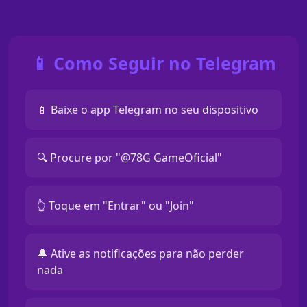
📱 Como Seguir no Telegram
📱 Baixe o app Telegram no seu dispositivo
🔍 Procure por "@78G GameOficial"
👆 Toque em "Entrar" ou "Join"
🔔 Ative as notificações para não perder
nada