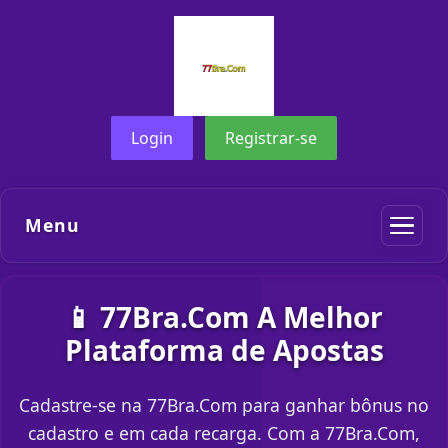
Login
Registrar-se
Menu
📱 77Bra.Com A Melhor
Plataforma de Apostas
Cadastre-se na 77Bra.Com para ganhar bônus no
cadastro e em cada recarga. Com a 77Bra.Com,