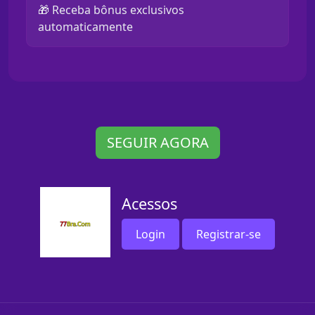
🎁 Receba bônus exclusivos
automaticamente
SEGUIR AGORA
Acessos
Login
Registrar-se