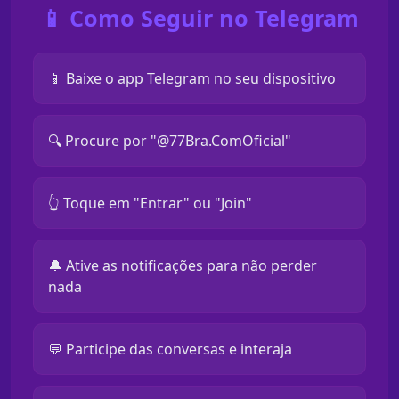
📱 Como Seguir no Telegram
📱 Baixe o app Telegram no seu dispositivo
🔍 Procure por "@77Bra.ComOficial"
👆 Toque em "Entrar" ou "Join"
🔔 Ative as notificações para não perder
nada
💬 Participe das conversas e interaja