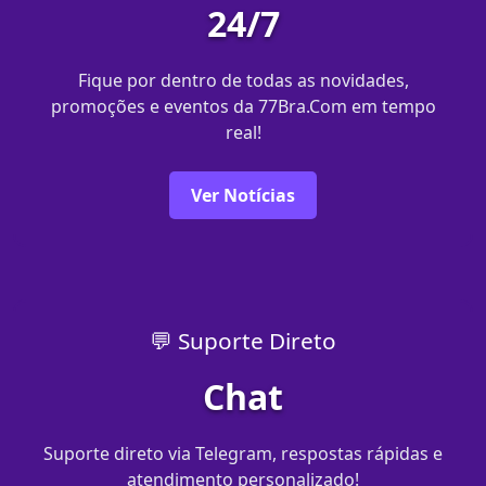
24/7
Fique por dentro de todas as novidades,
promoções e eventos da 77Bra.Com em tempo
real!
Ver Notícias
💬 Suporte Direto
Chat
Suporte direto via Telegram, respostas rápidas e
atendimento personalizado!