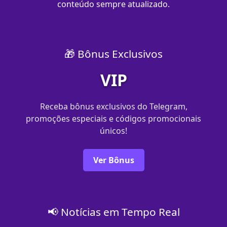
conteúdo sempre atualizado.
🎁 Bônus Exclusivos
VIP
Receba bônus exclusivos do Telegram,
promoções especiais e códigos promocionais
únicos!
Ver Bônus
📢 Notícias em Tempo Real