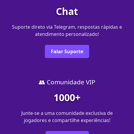
Chat
Suporte direto via Telegram, respostas rápidas e
atendimento personalizado!
Falar Suporte
👥 Comunidade VIP
1000+
Junte-se a uma comunidade exclusiva de
jogadores e compartilhe experiências!