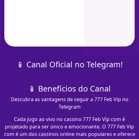
📱 Canal Oficial no Telegram!
📱 Benefícios do Canal
Descubra as vantagens de seguir a 777 Feb Vip no
Telegram
Cada jogo ao vivo no cassino 777 Feb Vip com​ é
projetado para ser único e emocionante. O 777 Feb Vip
com​ é um dos cassinos online mais populares e oferece