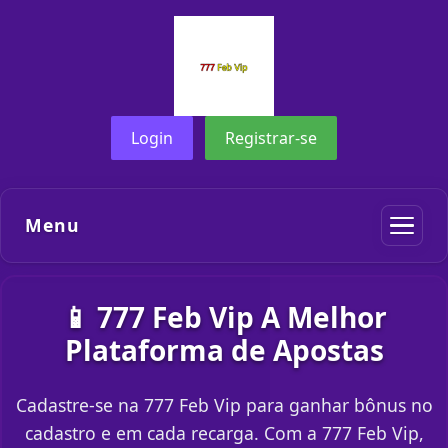
Login
Registrar-se
Menu
📱 777 Feb Vip A Melhor
Plataforma de Apostas
Cadastre-se na 777 Feb Vip para ganhar bônus no
cadastro e em cada recarga. Com a 777 Feb Vip,