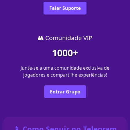
Falar Suporte
👥 Comunidade VIP
1000+
Junte-se a uma comunidade exclusiva de
jogadores e compartilhe experiências!
Entrar Grupo
📱 Como Seguir no Telegram