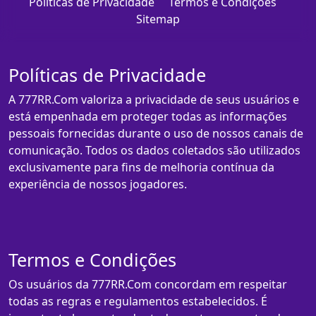
Políticas de Privacidade
Termos e Condições
Sitemap
Políticas de Privacidade
A 777RR.Com valoriza a privacidade de seus usuários e
está empenhada em proteger todas as informações
pessoais fornecidas durante o uso de nossos canais de
comunicação. Todos os dados coletados são utilizados
exclusivamente para fins de melhoria contínua da
experiência de nossos jogadores.
Termos e Condições
Os usuários da 777RR.Com concordam em respeitar
todas as regras e regulamentos estabelecidos. É