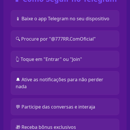
📱 Baixe o app Telegram no seu dispositivo
🔍 Procure por "@777RR.ComOficial"
👆 Toque em "Entrar" ou "Join"
🔔 Ative as notificações para não perder
nada
💬 Participe das conversas e interaja
🎁 Receba bônus exclusivos