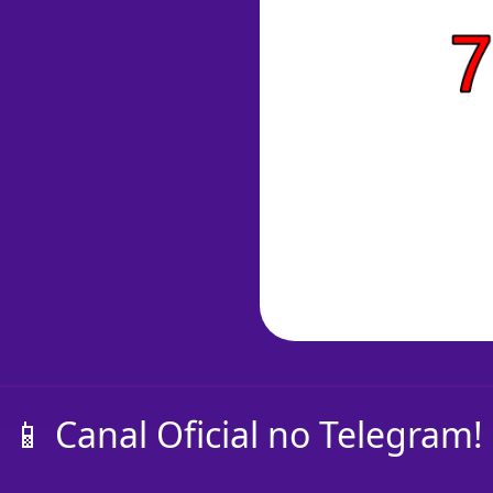
📱 Canal Oficial no Telegram!