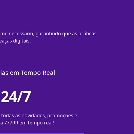
rme necessário, garantindo que as práticas
aças digitais.
cias em Tempo Real
24/7
e todas as novidades, promoções e
a 777RR em tempo real!