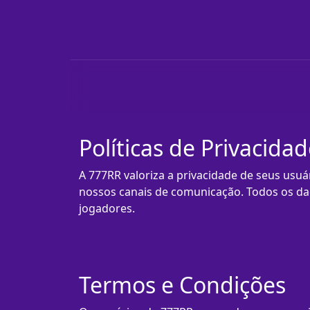
Políticas de Privacida
A 777RR valoriza a privacidade de seus usu
nossos canais de comunicação. Todos os dad
jogadores.
Termos e Condições