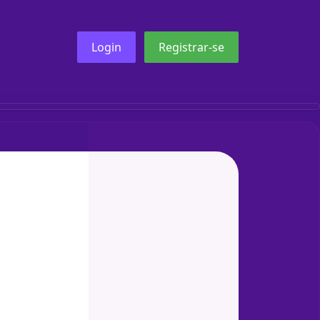
Login
Registrar-se