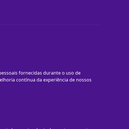
pessoais fornecidas durante o uso de
elhoria contínua da experiência de nossos