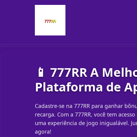
📱 777RR A Melh
Plataforma de A
Cadastre-se na 777RR para ganhar bônu
recarga. Com a 777RR, você tem acesso 
uma experiência de jogo inigualável. J
agora!