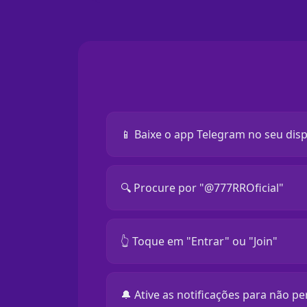
📱 Baixe o app Telegram no seu disp
🔍 Procure por "@777RROficial"
👆 Toque em "Entrar" ou "Join"
🔔 Ative as notificações para não p