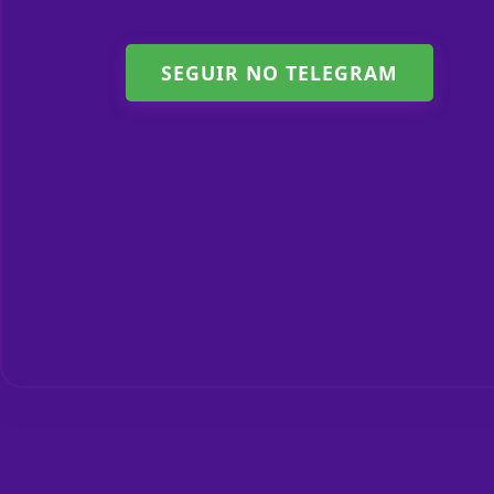
SEGUIR NO TELEGRAM