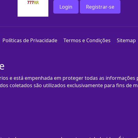
Login
Registrar-se
Políticas de Privacidade
Termos e Condições
Sitemap
de
ários e está empenhada em proteger todas as informações 
os coletados são utilizados exclusivamente para fins de m