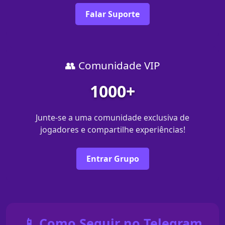
Falar Suporte
👥 Comunidade VIP
1000+
Junte-se a uma comunidade exclusiva de
jogadores e compartilhe experiências!
Entrar Grupo
📱 Como Seguir no Telegram