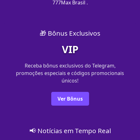
777Max Brasil .
🎁 Bônus Exclusivos
VIP
Receba bônus exclusivos do Telegram,
promoções especiais e códigos promocionais
únicos!
Ver Bônus
📢 Notícias em Tempo Real