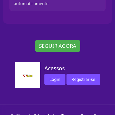
automaticamente
SEGUIR AGORA
Acessos
Login
Registrar-se