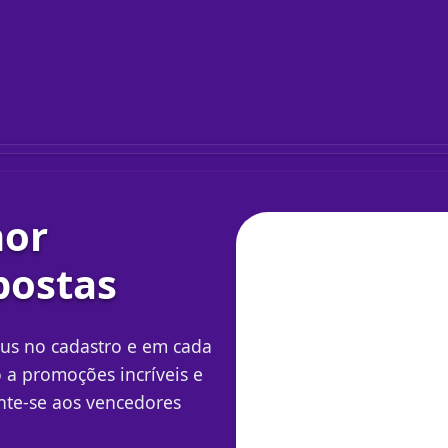
hor
postas
us no cadastro e em cada
 a promoções incríveis e
unte-se aos vencedores