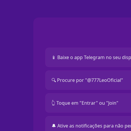
📱 Baixe o app Telegram no seu disp
🔍 Procure por "@777LeoOficial"
👆 Toque em "Entrar" ou "Join"
🔔 Ative as notificações para não p