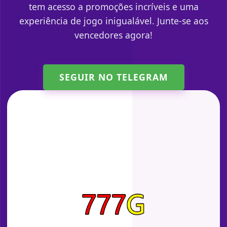
tem acesso a promoções incríveis e uma
experiência de jogo inigualável. Junte-se aos
vencedores agora!
SEGUIR NO TELEGRAM