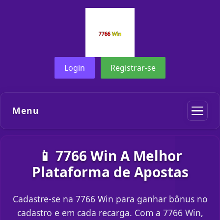
Login
Registrar-se
Menu
📱 7766 Win A Melhor
Plataforma de Apostas
Cadastre-se na 7766 Win para ganhar bônus no
cadastro e em cada recarga. Com a 7766 Win,