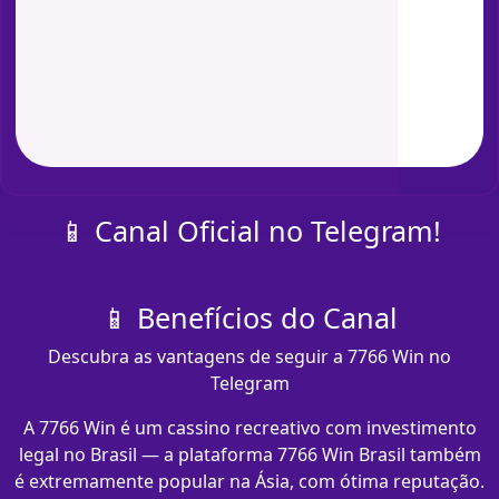
📱 Canal Oficial no Telegram!
📱 Benefícios do Canal
Descubra as vantagens de seguir a 7766 Win no
Telegram
A 7766 Win é um cassino recreativo com investimento
legal no Brasil — a plataforma 7766 Win Brasil também
é extremamente popular na Ásia, com ótima reputação.