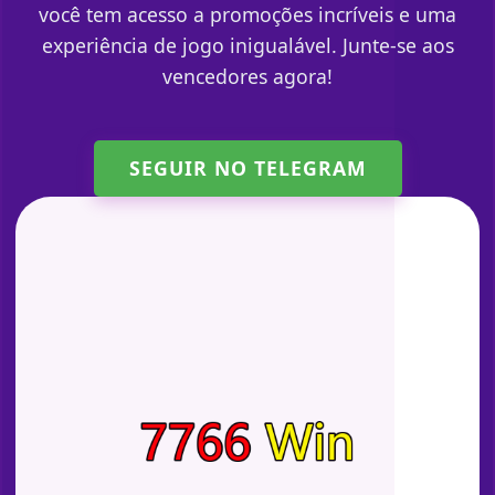
você tem acesso a promoções incríveis e uma
experiência de jogo inigualável. Junte-se aos
vencedores agora!
SEGUIR NO TELEGRAM