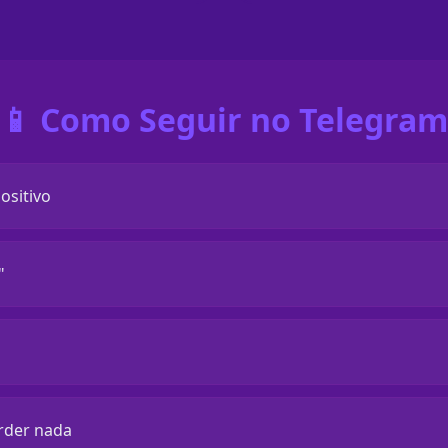
📱 Como Seguir no Telegram
ositivo
"
erder nada