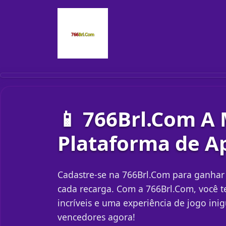
📱 766Brl.Com A
Plataforma de A
Cadastre-se na 766Brl.Com para ganhar
cada recarga. Com a 766Brl.Com, você 
incríveis e uma experiência de jogo inig
vencedores agora!