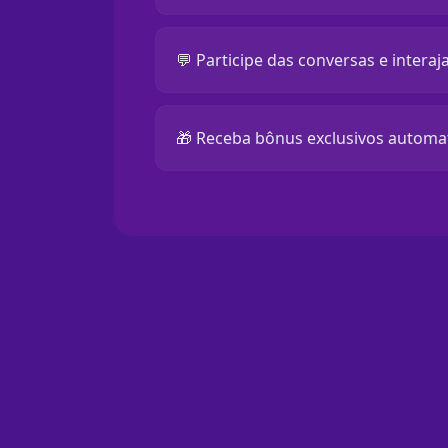
💬 Participe das conversas e interaj
🎁 Receba bônus exclusivos autom