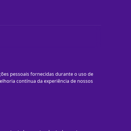
ções pessoais fornecidas durante o uso de
elhoria contínua da experiência de nossos