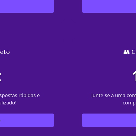
reto
👥 
t
espostas rápidas e
Junte-se a uma com
lizado!
compa
e