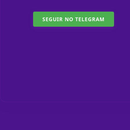
SEGUIR NO TELEGRAM