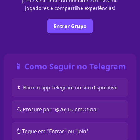
Junte-se a uma comunidade exclusiva de
jogadores e compartilhe experiências!
Entrar Grupo
📱 Como Seguir no Telegram
📱 Baixe o app Telegram no seu dispositivo
🔍 Procure por "@7656.ComOficial"
👆 Toque em "Entrar" ou "Join"