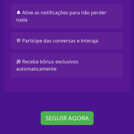
🔔 Ative as notificações para não perder
nada
💬 Participe das conversas e interaja
🎁 Receba bônus exclusivos
automaticamente
SEGUIR AGORA