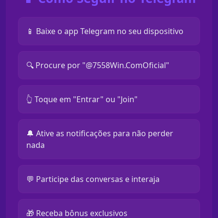
📱 Baixe o app Telegram no seu dispositivo
🔍 Procure por "@7558Win.ComOficial"
👆 Toque em "Entrar" ou "Join"
🔔 Ative as notificações para não perder
nada
💬 Participe das conversas e interaja
🎁 Receba bônus exclusivos