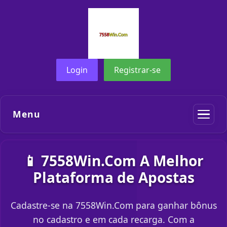
Login
Registrar-se
Menu
📱 7558Win.Com A Melhor
Plataforma de Apostas
Cadastre-se na 7558Win.Com para ganhar bônus
no cadastro e em cada recarga. Com a