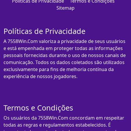
Políticas de Privacidade
Termos e Condições
Sitemap
Políticas de Privacidade
A 7558Win.Com valoriza a privacidade de seus usuários
e está empenhada em proteger todas as informações
pessoais fornecidas durante o uso de nossos canais de
comunicação. Todos os dados coletados são utilizados
exclusivamente para fins de melhoria contínua da
experiência de nossos jogadores.
Termos e Condições
Os usuários da 7558Win.Com concordam em respeitar
todas as regras e regulamentos estabelecidos. É