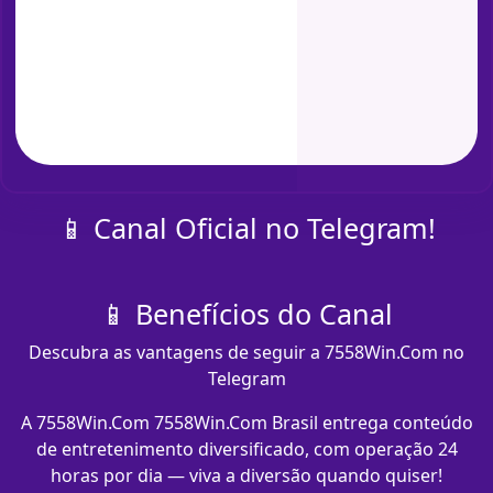
📱 Canal Oficial no Telegram!
📱 Benefícios do Canal
Descubra as vantagens de seguir a 7558Win.Com no
Telegram
A 7558Win.Com 7558Win.Com Brasil entrega conteúdo
de entretenimento diversificado, com operação 24
horas por dia — viva a diversão quando quiser!