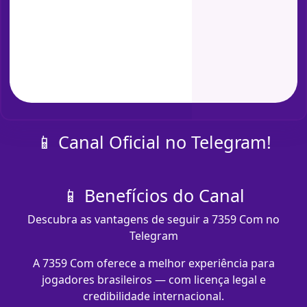
📱 Canal Oficial no Telegram!
📱 Benefícios do Canal
Descubra as vantagens de seguir a 7359 Com no
Telegram
A 7359 Com oferece a melhor experiência para
jogadores brasileiros — com licença legal e
credibilidade internacional.