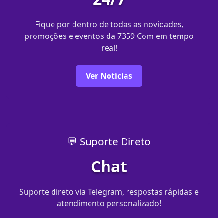
Fique por dentro de todas as novidades,
promoções e eventos da 7359 Com em tempo
real!
Ver Notícias
💬 Suporte Direto
Chat
Suporte direto via Telegram, respostas rápidas e
atendimento personalizado!