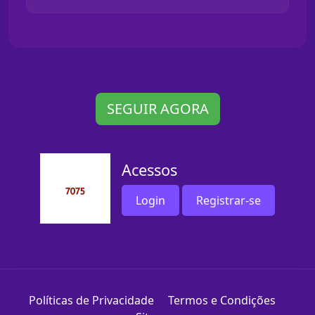
SEGUIR AGORA
Acessos
Login
Registrar-se
Políticas de Privacidade
Termos e Condições