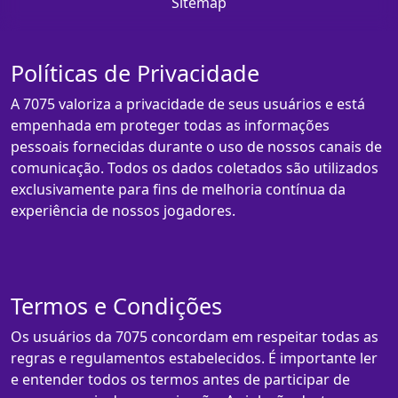
Sitemap
Políticas de Privacidade
A 7075 valoriza a privacidade de seus usuários e está
empenhada em proteger todas as informações
pessoais fornecidas durante o uso de nossos canais de
comunicação. Todos os dados coletados são utilizados
exclusivamente para fins de melhoria contínua da
experiência de nossos jogadores.
Termos e Condições
Os usuários da 7075 concordam em respeitar todas as
regras e regulamentos estabelecidos. É importante ler
e entender todos os termos antes de participar de