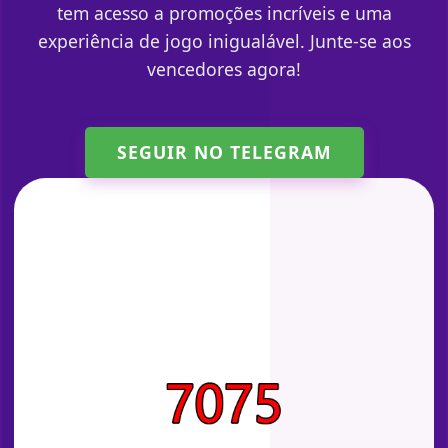
tem acesso a promoções incríveis e uma
experiência de jogo inigualável. Junte-se aos
vencedores agora!
SEGUIR NO TELEGRAM