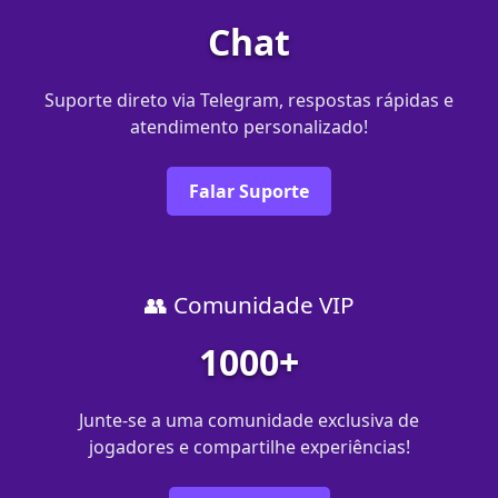
Chat
Suporte direto via Telegram, respostas rápidas e
atendimento personalizado!
Falar Suporte
👥 Comunidade VIP
1000+
Junte-se a uma comunidade exclusiva de
jogadores e compartilhe experiências!