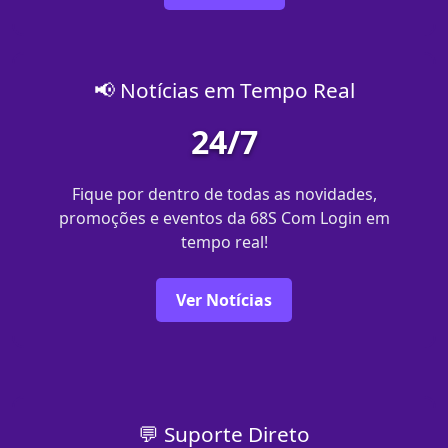
📢 Notícias em Tempo Real
24/7
Fique por dentro de todas as novidades,
promoções e eventos da 68S Com Login em
tempo real!
Ver Notícias
💬 Suporte Direto