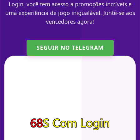
Login, você tem acesso a promoções incríveis e
uma experiência de jogo inigualável. Junte-se aos
vencedores agora!
SEGUIR NO TELEGRAM