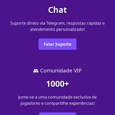
Chat
Suporte direto via Telegram, respostas rápidas e
atendimento personalizado!
Falar Suporte
👥 Comunidade VIP
1000+
Junte-se a uma comunidade exclusiva de
jogadores e compartilhe experiências!