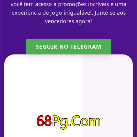
você tem acesso a promoções incríveis e uma
experiência de jogo inigualável. Junte-se aos
vencedores agora!
SEGUIR NO TELEGRAM