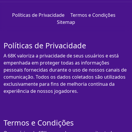
Políticas de Privacidade
Termos e Condições
Sitemap
Políticas de Privacidade
A 68K valoriza a privacidade de seus usuários e está
empenhada em proteger todas as informações
pessoais fornecidas durante o uso de nossos canais de
comunicação. Todos os dados coletados são utilizados
exclusivamente para fins de melhoria contínua da
experiência de nossos jogadores.
Termos e Condições