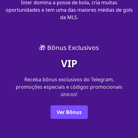
Inter domina a posse de bola, cria muitas
oportunidades e tem uma das maiores médias de gols
da MLS.
🎁 Bônus Exclusivos
VIP
Receba bônus exclusivos do Telegram,
promoções especiais e códigos promocionais
únicos!
Ver Bônus