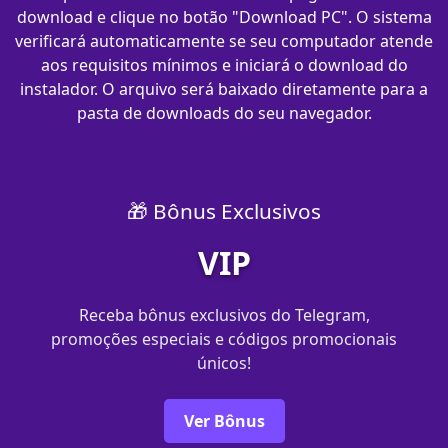
download e clique no botão "Download PC". O sistema
verificará automaticamente se seu computador atende
aos requisitos mínimos e iniciará o download do
instalador. O arquivo será baixado diretamente para a
pasta de downloads do seu navegador.
🎁 Bônus Exclusivos
VIP
Receba bônus exclusivos do Telegram,
promoções especiais e códigos promocionais
únicos!
Ver Bônus