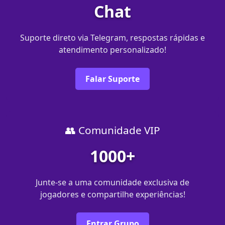
Chat
Suporte direto via Telegram, respostas rápidas e
atendimento personalizado!
Falar Suporte
👥 Comunidade VIP
1000+
Junte-se a uma comunidade exclusiva de
jogadores e compartilhe experiências!
Entrar Grupo