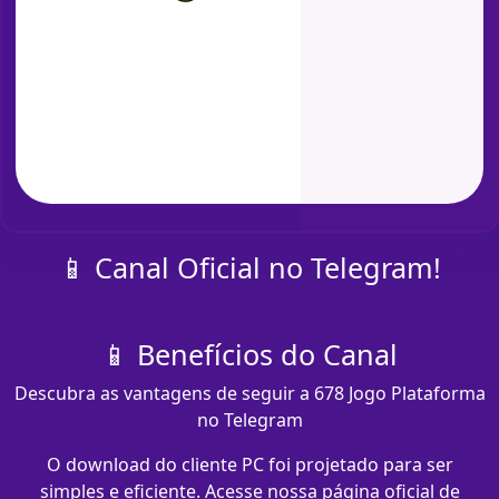
📱 Canal Oficial no Telegram!
📱 Benefícios do Canal
Descubra as vantagens de seguir a 678 Jogo Plataforma
no Telegram
O download do cliente PC foi projetado para ser
simples e eficiente. Acesse nossa página oficial de