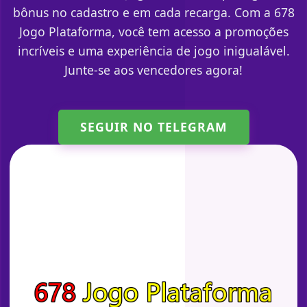
bônus no cadastro e em cada recarga. Com a 678
Jogo Plataforma, você tem acesso a promoções
incríveis e uma experiência de jogo inigualável.
Junte-se aos vencedores agora!
SEGUIR NO TELEGRAM