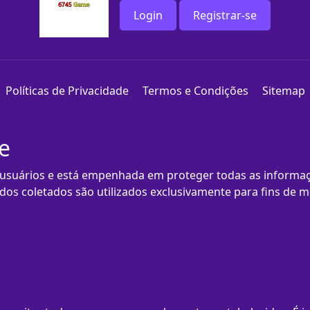
Login
Registrar-se
Políticas de Privacidade
Termos e Condições
Sitemap
de
s usuários e está empenhada em proteger todas as informaç
os coletados são utilizados exclusivamente para fins de m