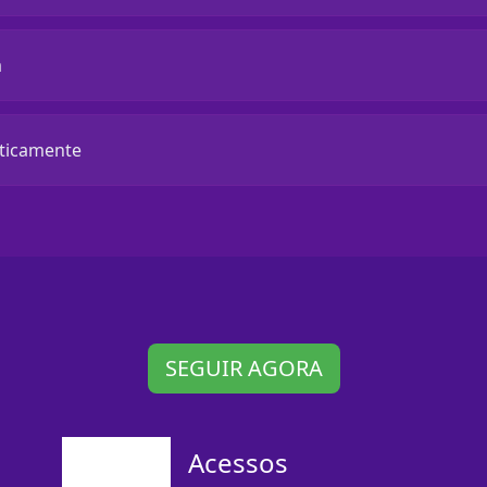
a
aticamente
SEGUIR AGORA
Acessos