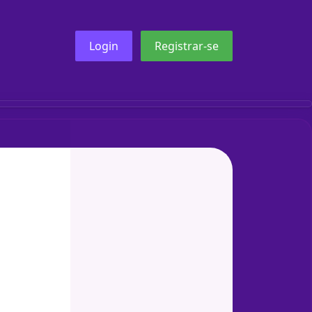
Login
Registrar-se