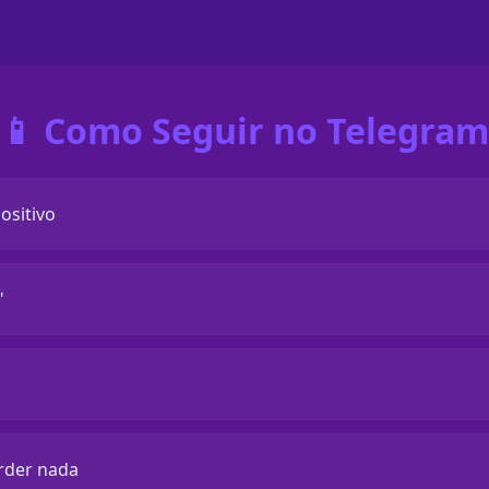
📱 Como Seguir no Telegram
ositivo
"
erder nada