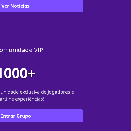
Ver Notícias
Comunidade VIP
1000+
unidade exclusiva de jogadores e
rtilhe experiências!
Entrar Grupo