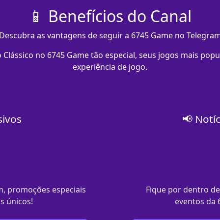
📱 Benefícios do Canal
Descubra as vantagens de seguir a 6745 Game no Telegra
 Clássico no 6745 Game tão especial, seus jogos mais popu
experiência de jogo.
sivos
📢 Notí
m, promoções especiais
Fique por dentro d
s únicos!
eventos da 