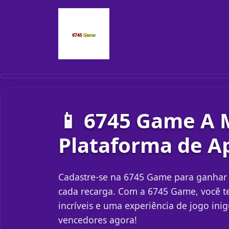
📱 6745 Game A 
Plataforma de A
Cadastre-se na 6745 Game para ganhar
cada recarga. Com a 6745 Game, você 
incríveis e uma experiência de jogo inig
vencedores agora!