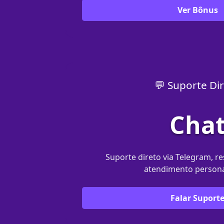
Ver Bônus
💬 Suporte Di
Cha
Suporte direto via Telegram, r
atendimento persona
Falar Suport