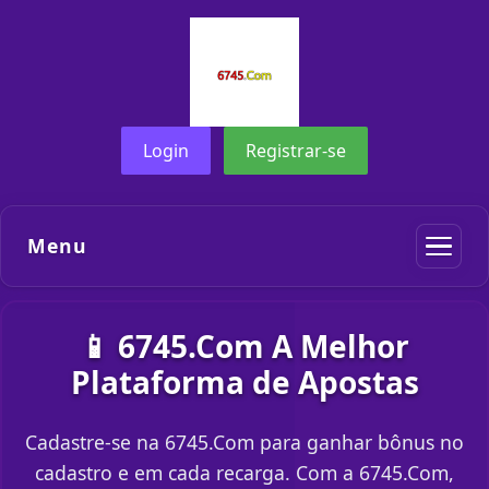
Login
Registrar-se
Menu
📱 6745.Com A Melhor
Plataforma de Apostas
Cadastre-se na 6745.Com para ganhar bônus no
cadastro e em cada recarga. Com a 6745.Com,