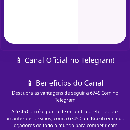
📱 Canal Oficial no Telegram!
📱 Benefícios do Canal
Descubra as vantagens de seguir a 6745.Com no
Telegram
A 6745.Com é o ponto de encontro preferido dos
amantes de cassinos, com a 6745.Com Brasil reunindo
jogadores de todo o mundo para competir com