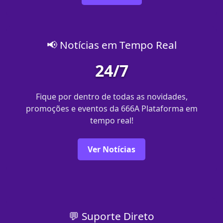
📢 Notícias em Tempo Real
24/7
Fique por dentro de todas as novidades,
promoções e eventos da 666A Plataforma em
tempo real!
Ver Notícias
💬 Suporte Direto