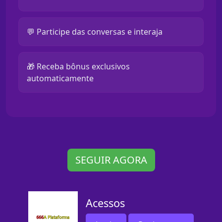
💬 Participe das conversas e interaja
🎁 Receba bônus exclusivos
automaticamente
SEGUIR AGORA
Acessos