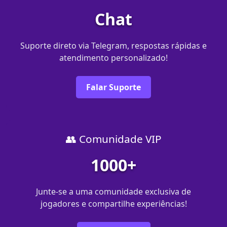
Chat
Suporte direto via Telegram, respostas rápidas e
atendimento personalizado!
Falar Suporte
👥 Comunidade VIP
1000+
Junte-se a uma comunidade exclusiva de
jogadores e compartilhe experiências!