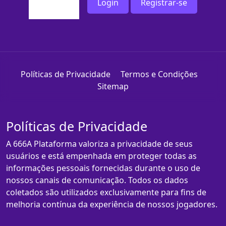
Login
Registrar-se
Políticas de Privacidade
Termos e Condições
Sitemap
Políticas de Privacidade
A 666A Plataforma valoriza a privacidade de seus
usuários e está empenhada em proteger todas as
informações pessoais fornecidas durante o uso de
nossos canais de comunicação. Todos os dados
coletados são utilizados exclusivamente para fins de
melhoria contínua da experiência de nossos jogadores.