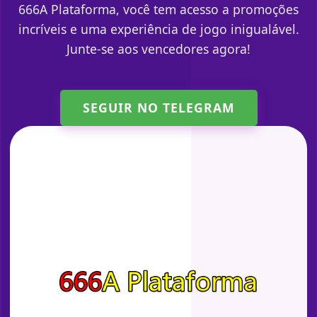
666A Plataforma, você tem acesso a promoções
incríveis e uma experiência de jogo inigualável.
Junte-se aos vencedores agora!
SEGUIR NO TELEGRAM