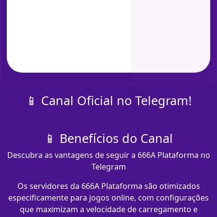
📱 Canal Oficial no Telegram!
📱 Benefícios do Canal
Descubra as vantagens de seguir a 666A Plataforma no
Telegram
Os servidores da 666A Plataforma são otimizados
especificamente para jogos online, com configurações
que maximizam a velocidade de carregamento e