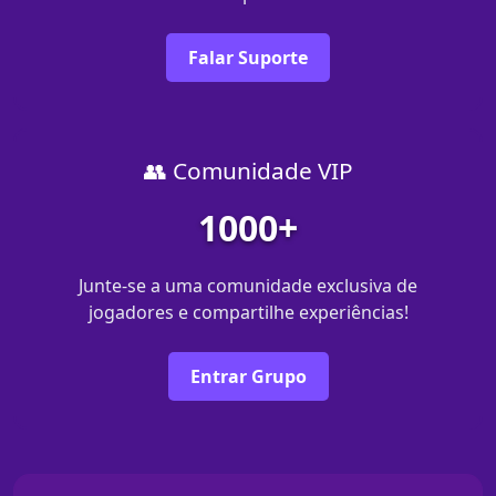
Falar Suporte
👥 Comunidade VIP
1000+
Junte-se a uma comunidade exclusiva de
jogadores e compartilhe experiências!
Entrar Grupo