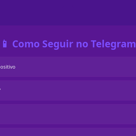
📱 Como Seguir no Telegram
ositivo
"