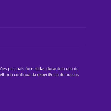
ções pessoais fornecidas durante o uso de
elhoria contínua da experiência de nossos