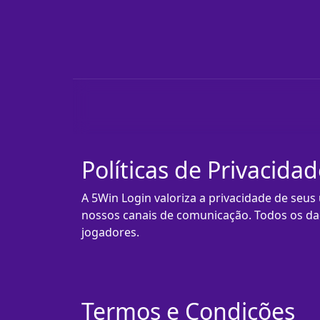
Políticas de Privacida
A 5Win Login valoriza a privacidade de seu
nossos canais de comunicação. Todos os dad
jogadores.
Termos e Condições