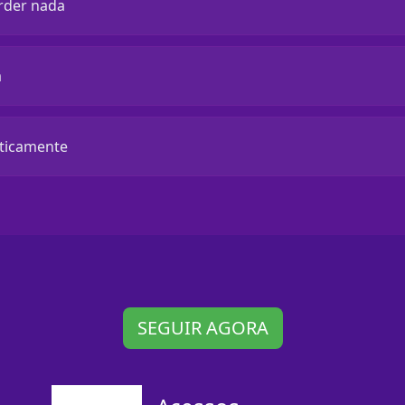
erder nada
a
aticamente
SEGUIR AGORA