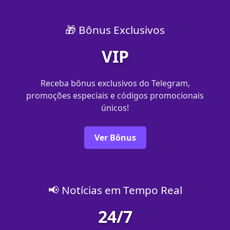
🎁 Bônus Exclusivos
VIP
Receba bônus exclusivos do Telegram,
promoções especiais e códigos promocionais
únicos!
Ver Bônus
📢 Notícias em Tempo Real
24/7