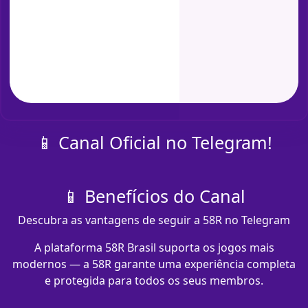
📱 Canal Oficial no Telegram!
📱 Benefícios do Canal
Descubra as vantagens de seguir a 58R no Telegram
A plataforma 58R Brasil suporta os jogos mais
modernos — a 58R garante uma experiência completa
e protegida para todos os seus membros.