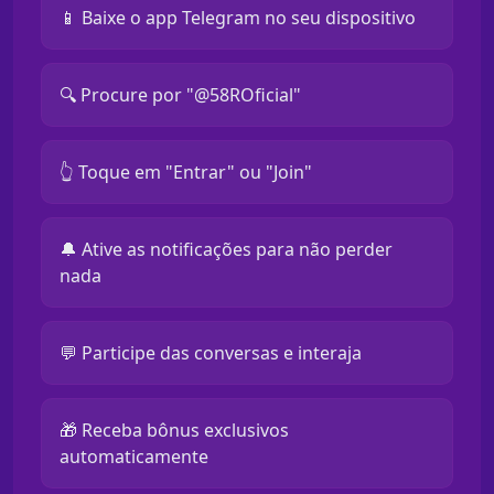
📱 Baixe o app Telegram no seu dispositivo
🔍 Procure por "@58ROficial"
👆 Toque em "Entrar" ou "Join"
🔔 Ative as notificações para não perder
nada
💬 Participe das conversas e interaja
🎁 Receba bônus exclusivos
automaticamente