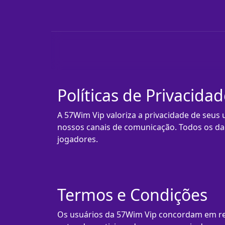
Políticas de Privacida
A 57Wim Vip valoriza a privacidade de seus
nossos canais de comunicação. Todos os dad
jogadores.
Termos e Condições
Os usuários da 57Wim Vip concordam em res