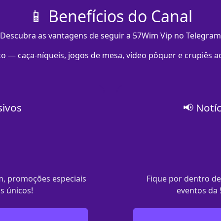
📱 Benefícios do Canal
Descubra as vantagens de seguir a 57Wim Vip no Telegram
 — caça-níqueis, jogos de mesa, vídeo pôquer e crupiês ao 
sivos
📢 Notí
m, promoções especiais
Fique por dentro d
s únicos!
eventos da 