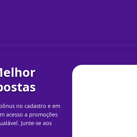
Melhor
postas
bônus no cadastro e em
em acesso a promoções
ualável. Junte-se aos