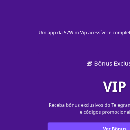
Um app da 57Wim Vip acessível e completo
🎁 Bônus Exclu
VIP
Receba bônus exclusivos do Telegra
e códigos promocionai
Ver Bônus