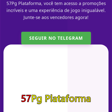
57Pg Plataforma, você tem acesso a promoções
incríveis e uma experiência de jogo inigualável.
Junte-se aos vencedores agora!
SEGUIR NO TELEGRAM