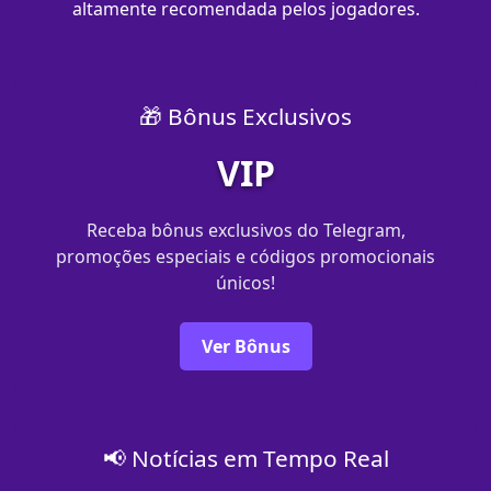
altamente recomendada pelos jogadores.
🎁 Bônus Exclusivos
VIP
Receba bônus exclusivos do Telegram,
promoções especiais e códigos promocionais
únicos!
Ver Bônus
📢 Notícias em Tempo Real