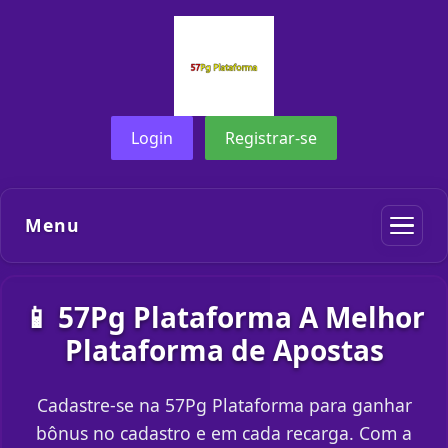
Login
Registrar-se
Menu
📱 57Pg Plataforma A Melhor
Plataforma de Apostas
Cadastre-se na 57Pg Plataforma para ganhar
bônus no cadastro e em cada recarga. Com a