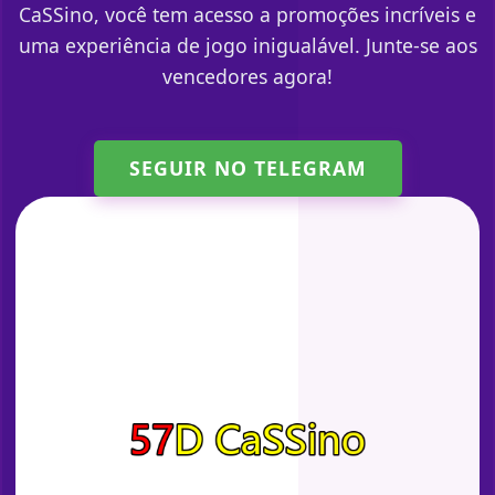
CaSSino, você tem acesso a promoções incríveis e
uma experiência de jogo inigualável. Junte-se aos
vencedores agora!
SEGUIR NO TELEGRAM