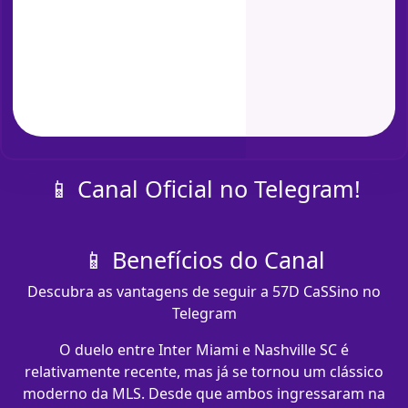
📱 Canal Oficial no Telegram!
📱 Benefícios do Canal
Descubra as vantagens de seguir a 57D CaSSino no
Telegram
O duelo entre Inter Miami e Nashville SC é
relativamente recente, mas já se tornou um clássico
moderno da MLS. Desde que ambos ingressaram na