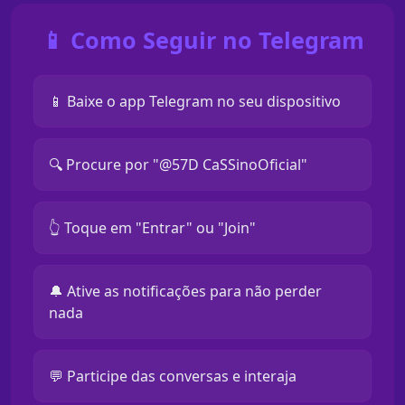
📱 Como Seguir no Telegram
📱 Baixe o app Telegram no seu dispositivo
🔍 Procure por "@57D CaSSinoOficial"
👆 Toque em "Entrar" ou "Join"
🔔 Ative as notificações para não perder
nada
💬 Participe das conversas e interaja