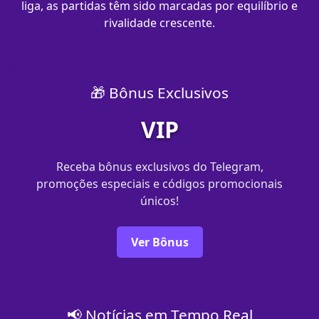
liga, as partidas têm sido marcadas por equilíbrio e
rivalidade crescente.
🎁 Bônus Exclusivos
VIP
Receba bônus exclusivos do Telegram,
promoções especiais e códigos promocionais
únicos!
Ver Bônus
📢 Notícias em Tempo Real