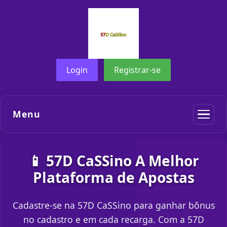
Login
Registrar-se
Menu
📱 57D CaSSino A Melhor
Plataforma de Apostas
Cadastre-se na 57D CaSSino para ganhar bônus
no cadastro e em cada recarga. Com a 57D