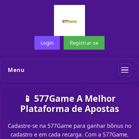
Login
Registrar-se
Menu
📱 577Game A Melhor
Plataforma de Apostas
Cadastre-se na 577Game para ganhar bônus no
cadastro e em cada recarga. Com a 577Game,