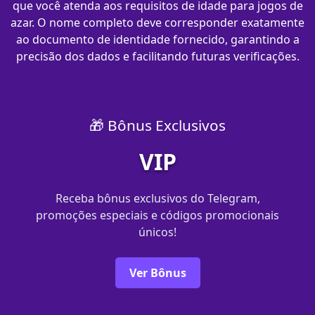
que você atenda aos requisitos de idade para jogos de
azar. O nome completo deve corresponder exatamente
ao documento de identidade fornecido, garantindo a
precisão dos dados e facilitando futuras verificações.
🎁 Bônus Exclusivos
VIP
Receba bônus exclusivos do Telegram,
promoções especiais e códigos promocionais
únicos!
Ver Bônus