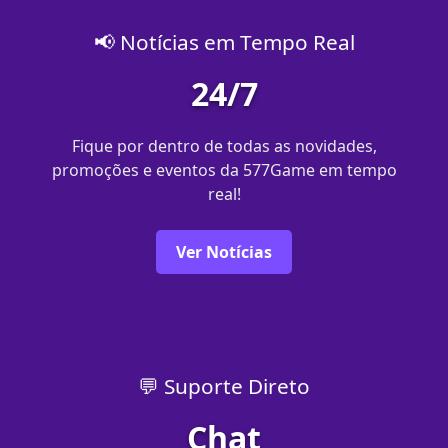
📢 Notícias em Tempo Real
24/7
Fique por dentro de todas as novidades,
promoções e eventos da 577Game em tempo
real!
Ver Notícias
💬 Suporte Direto
Chat