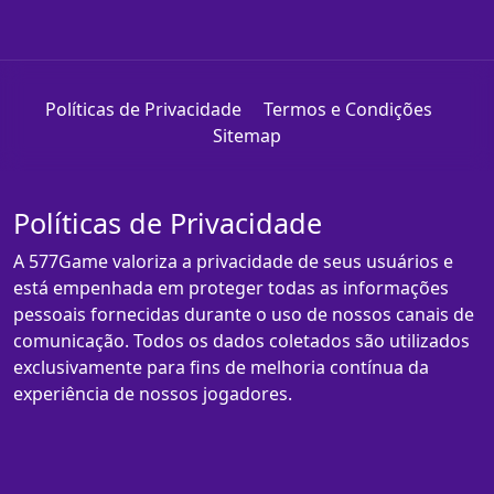
Políticas de Privacidade
Termos e Condições
Sitemap
Políticas de Privacidade
A 577Game valoriza a privacidade de seus usuários e
está empenhada em proteger todas as informações
pessoais fornecidas durante o uso de nossos canais de
comunicação. Todos os dados coletados são utilizados
exclusivamente para fins de melhoria contínua da
experiência de nossos jogadores.