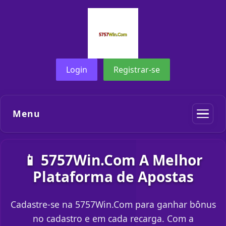
Login
Registrar-se
Menu
📱 5757Win.Com A Melhor
Plataforma de Apostas
Cadastre-se na 5757Win.Com para ganhar bônus
no cadastro e em cada recarga. Com a