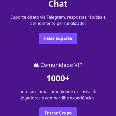
Chat
Suporte direto via Telegram, respostas rápidas e
atendimento personalizado!
Falar Suporte
👥 Comunidade VIP
1000+
Junte-se a uma comunidade exclusiva de
jogadores e compartilhe experiências!
Entrar Grupo