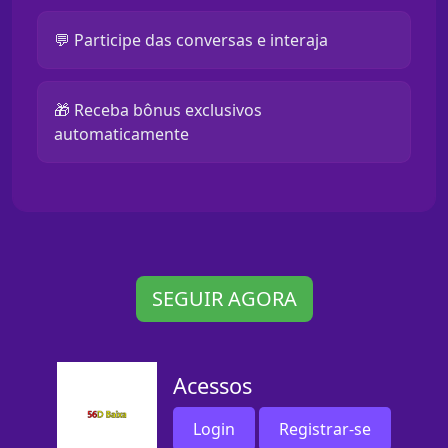
💬 Participe das conversas e interaja
🎁 Receba bônus exclusivos
automaticamente
SEGUIR AGORA
Acessos
Login
Registrar-se