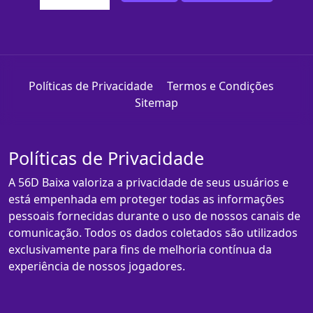
Políticas de Privacidade
Termos e Condições
Sitemap
Políticas de Privacidade
A 56D Baixa valoriza a privacidade de seus usuários e
está empenhada em proteger todas as informações
pessoais fornecidas durante o uso de nossos canais de
comunicação. Todos os dados coletados são utilizados
exclusivamente para fins de melhoria contínua da
experiência de nossos jogadores.