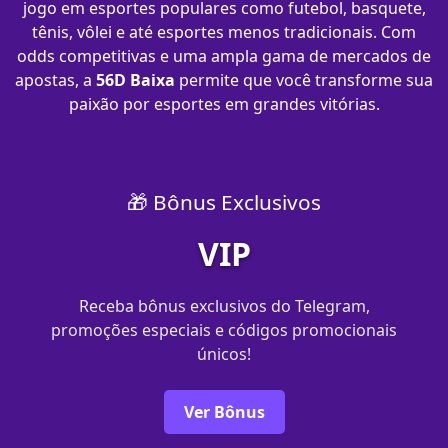
jogo em esportes populares como futebol, basquete,
tênis, vôlei e até esportes menos tradicionais. Com
odds competitivas e uma ampla gama de mercados de
apostas, a
56D Baixa
permite que você transforme sua
paixão por esportes em grandes vitórias.
🎁 Bônus Exclusivos
VIP
Receba bônus exclusivos do Telegram,
promoções especiais e códigos promocionais
únicos!
Ver Bônus