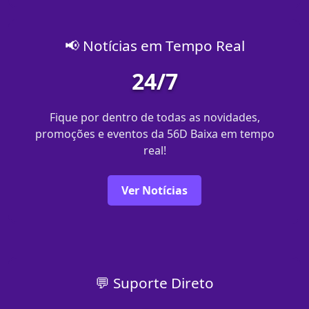
📢 Notícias em Tempo Real
24/7
Fique por dentro de todas as novidades,
promoções e eventos da 56D Baixa em tempo
real!
Ver Notícias
💬 Suporte Direto