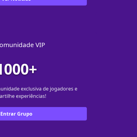
Comunidade VIP
1000+
unidade exclusiva de jogadores e
rtilhe experiências!
Entrar Grupo