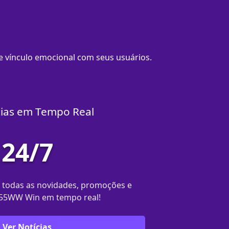
m
te vínculo emocional com seus usuários.
cias em Tempo Real
24/7
e todas as novidades, promoções e
 55WW Win em tempo real!
Ver Notícias