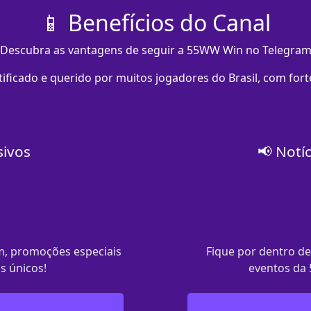
📱 Benefícios do Canal
Descubra as vantagens de seguir a 55WW Win no Telegra
ificado e querido por muitos jogadores do Brasil, com for
sivos
📢 Notí
m, promoções especiais
Fique por dentro d
s únicos!
eventos da