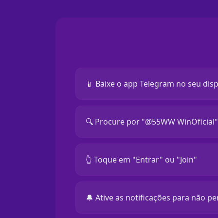
📱 Baixe o app Telegram no seu disp
🔍 Procure por "@55WW WinOficial"
👆 Toque em "Entrar" ou "Join"
🔔 Ative as notificações para não p