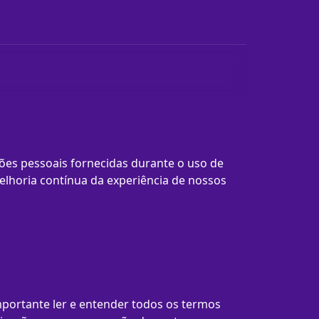
ões pessoais fornecidas durante o uso de
elhoria contínua da experiência de nossos
portante ler e entender todos os termos