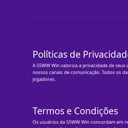
Políticas de Privacida
A 55WW Win valoriza a privacidade de seus
nossos canais de comunicação. Todos os dad
jogadores.
Termos e Condições
Os usuários da 55WW Win concordam em resp