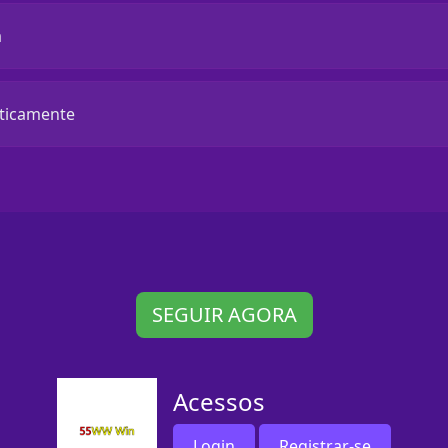
a
aticamente
SEGUIR AGORA
Acessos
Login
Registrar-se