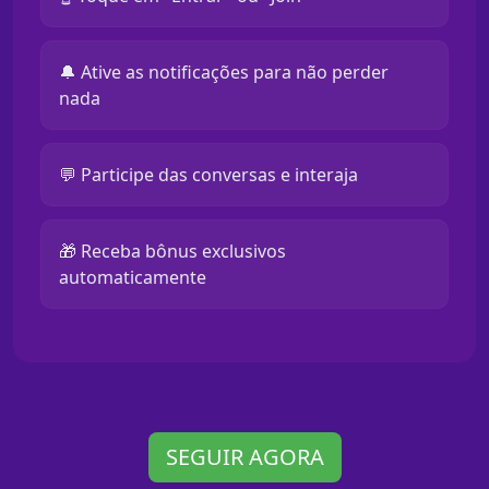
🔔 Ative as notificações para não perder
nada
💬 Participe das conversas e interaja
🎁 Receba bônus exclusivos
automaticamente
SEGUIR AGORA