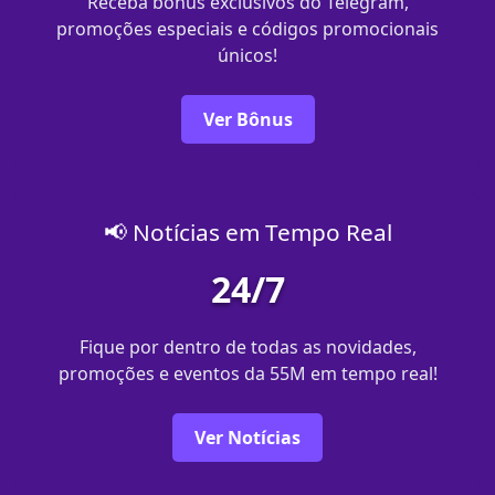
Receba bônus exclusivos do Telegram,
promoções especiais e códigos promocionais
únicos!
Ver Bônus
📢 Notícias em Tempo Real
24/7
Fique por dentro de todas as novidades,
promoções e eventos da 55M em tempo real!
Ver Notícias