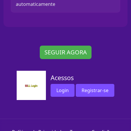
automaticamente
SEGUIR AGORA
Acessos
Login
Registrar-se