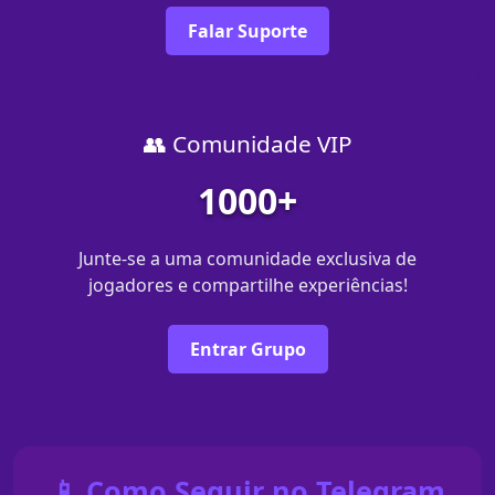
Falar Suporte
👥 Comunidade VIP
1000+
Junte-se a uma comunidade exclusiva de
jogadores e compartilhe experiências!
Entrar Grupo
📱 Como Seguir no Telegram