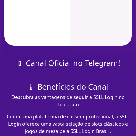
📱 Canal Oficial no Telegram!
📱 Benefícios do Canal
Descubra as vantagens de seguir a 55LL Login no
Telegram
Como uma plataforma de cassino profissional, a 55LL
Login oferece uma vasta seleção de slots clássicos e
jogos de mesa pela 55LL Login Brasil .